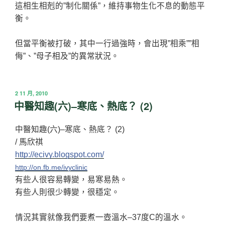
這相生相剋的”制化關係”，維持事物生化不息的動態平
衡。
但當平衡被打破，其中一行過強時，會出現”相乘””相
侮”、”母子相及”的異常狀況。
發
2 11 月, 2010
佈
中醫知趣(六)–寒底、熱底？ (2)
於
中醫知趣(六)–寒底、熱底？ (2)
/ 馬欣祺
http://ecivy.blogspot.com/
http://on.fb.me/ivyclinic
有些人很容易轉變，易寒易熱。
有些人則很少轉變，很穩定。
情況其實就像我們要煮一壺溫水–37度C的溫水。