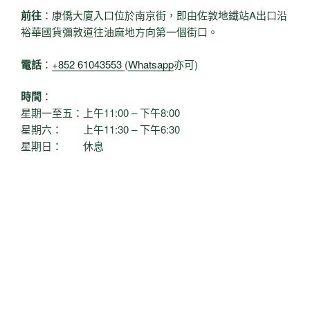
前往
：康僑大廈入口位於南京街，即由佐敦地鐵站A出口沿
裕華國貨彌敦道往油麻地方向第一個街口。
電話
：
+852 61043553
(
Whatsapp
亦可)
時間
：
星期一至五：上午11:00 – 下午8:00
星期六： 上午11:30 – 下午6:30
星期日： 休息