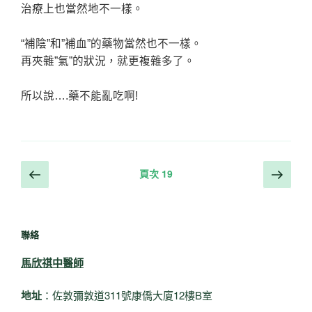
治療上也當然地不一樣。
“補陰”和”補血”的藥物當然也不一樣。
再夾雜”氣”的狀況，就更複雜多了。
所以說….藥不能亂吃啊!
文
上
下
頁次
19
一
一
章
頁
頁
導
覽
聯絡
馬欣祺中醫師
地址
：佐敦彌敦道311號康僑大廈12樓B室