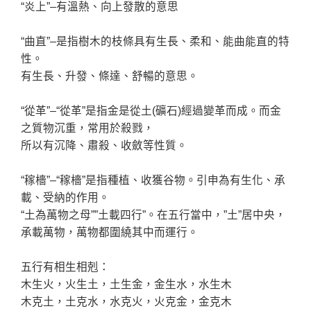
“炎上”–有溫熱、向上發散的意思
“曲直”–是指樹木的枝條具有生長、柔和、能曲能直的特
性。
有生長、升發、條達、舒暢的意思。
“從革”–“從革”是指金是從土(礦石)經過變革而成。而金
之質物沉重，常用於殺戮，
所以有沉降、肅殺、收斂等性質。
“稼檣”–“稼檣”是指種植、收獲谷物。引申為有生化、承
載、受納的作用。
“土為萬物之母””土載四行”。在五行當中，”土”居中央，
承載萬物，萬物都圍繞其中而運行。
五行有相生相剋：
木生火，火生土，土生金，金生水，水生木
木克土，土克水，水克火，火克金，金克木