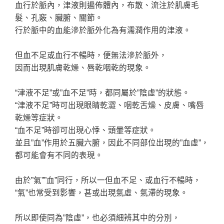
血行於脈內，津液則遍佈體內，布散、流注於肌膚毛
髮、孔竅、臟腑、關節。
行於脈中的血能滲於脈外化為有濡潤作用的津液。
但血不足或血行不暢時，便無法滲於脈外，
因而出現肌膚乾燥、唇乾咽乾的現象。
“津液不足”或”血不足”時，都同屬於”陰虛”的狀態。
“津液不足”時可出現眼睛乾澀、咽乾舌燥、皮膚、嘴唇
乾燥等症狀。
“血不足”時卻可出現心悸、頭暈等症狀。
並且”血”作用於五臟六腑，因此不同部位出現的”血虛”，
都可能會有不同的表現。
由於”氣””血”同行，所以一但血不足、或血行不暢時，
“氣”也常受到影響，甚或出現氣虛、氣滯的現象。
所以即使同為”陰虛”，也必須細辨其中的分別，