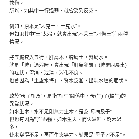
欺侮。
所以，如其中一行過弱，就會受到反克。
例如，原本是”木克土，土克水”。
但如果其中”土”太弱，就會出現”木乘土””水侮土”這兩種
情況。
將五臟套入五行。肝屬木，脾屬土，腎屬水。
就是「脾」過弱時，會出現「肝氣犯胃」(脾胃同屬土)
的症狀，胃痛、泄瀉、消化不良。
也會因為「土虛水侮」，腎水泛濫，出現水腫的症狀。
致於”母子相及”，是指”相生”關係中，母(生)子(被生)的
異常狀況。
如水生木，水不足則無力生木。是為”母病及子”
但也有因為”子”過強，如木生火，而火過旺，耗木過
多，
使木變得不足，再而生火無力。結果是”母子皆不足”。