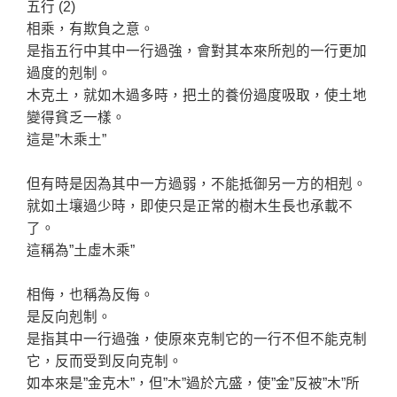
五行 (2)
相乘，有欺負之意。
是指五行中其中一行過強，會對其本來所剋的一行更加
過度的剋制。
木克土，就如木過多時，把土的養份過度吸取，使土地
變得貧乏一樣。
這是”木乘土”
但有時是因為其中一方過弱，不能抵御另一方的相剋。
就如土壤過少時，即使只是正常的樹木生長也承載不
了。
這稱為”土虛木乘”
相侮，也稱為反侮。
是反向剋制。
是指其中一行過強，使原來克制它的一行不但不能克制
它，反而受到反向克制。
如本來是”金克木”，但”木”過於亢盛，使”金”反被”木”所