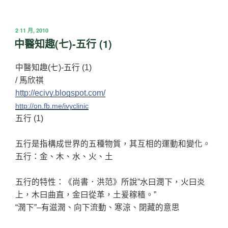
發
2 11 月, 2010
佈
中醫知趣(七)-五行 (1)
於
中醫知趣(七)-五行 (1)
/ 馬欣祺
http://ecivy.blogspot.com/
http://on.fb.me/ivyclinic
五行 (1)
五行是指構成世界的五種物質，其互相的運動和變化。
五行：金、木、水、火、土
五行的特性：《尚書．洪范》所說”水曰潤下，火曰炎
上，木曰曲直，金曰從革，土爰稼穡。”
“潤下”–有滋潤、向下流動、寒涼、閉藏的意思