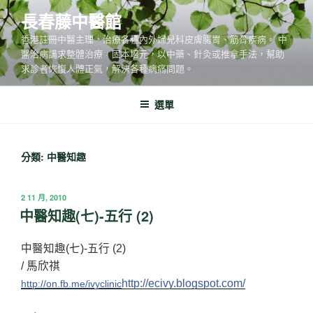
跳
長春藤中醫館
至
香港註冊中醫主理，治療各種內外婦兒科皮膚腸胃、筋骨疾病。 中
主
醫治病講求整體治療，固本培元，以中藥、針灸或推拿手法，幫助
要
求診者恢愎人體正氣，解決各種病痛問題。
內
容
選單
分類:
中醫知趣
發
2 11 月, 2010
佈
中醫知趣(七)-五行 (2)
於
中醫知趣(七)-五行 (2)
/ 馬欣祺
http://ecivy.blogspot.com/
http://on.fb.me/ivyclinic