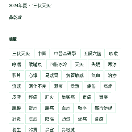
2024年夏，”三伏天灸”
鼻乾症
標籤
三伏天灸
中藥
中醫基礎學
五臟六腑
咳嗽
哮喘
喉嚨痕
四肢冰冷
天灸
失眠
寒涼
影片
心悸
易感冒
氣管敏感
氣血
治療
流感
消化不良
濕疹
燥熱
疲倦
痛症
皮膚
經痛
肝火
肩頸痛
胃痛
胃脹
脫髮
腎虛
腰痛
血虛
轉季
都市傳說
針灸
陰虛
陰陽
頭暈
頭痛
食療
養生
體質
鼻塞
鼻敏感