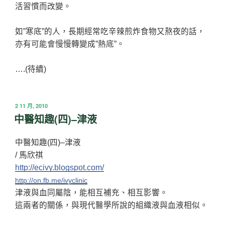
活習慣而改變。
如”寒底”的人，長期經常吃辛辣煎炸食物又熬夜的話，
亦有可能會慢慢轉變成”熱底”。
….(待續)
發
2 11 月, 2010
佈
中醫知趣(四)–津液
於
中醫知趣(四)–津液
/ 馬欣祺
http://ecivy.blogspot.com/
http://on.fb.me/ivyclinic
津液與血同屬陰，能相互補充、相互影響。
這兩者的關係，與現代醫學所說的組織液與血液相似。