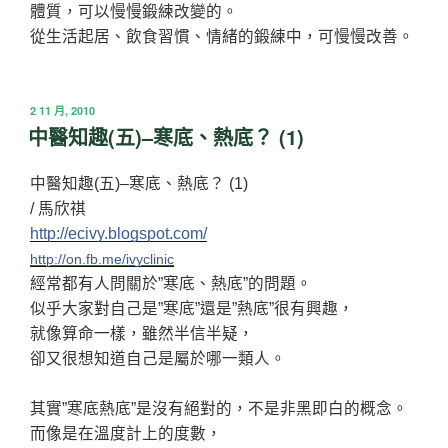
體質，可以慢慢鍛練改變的。
從生活起居、飲食習慣、情緒的鍛練中，可慢慢改善。
發
2 11 月, 2010
佈
中醫知趣(五)–寒底、熱底？ (1)
於
中醫知趣(五)–寒底、熱底？ (1)
/ 馬欣祺
http://ecivy.blogspot.com/
http://on.fb.me/ivyclinic
經常都有人問關於”寒底、熱底”的問題。
似乎大家對自己是”寒底”還是”熱底”很有興趣，
就像算命一樣，雖然半信半疑，
卻又很想知道自己是屬於哪一類人。
其實”寒底熱底”是沒有絕對的，不是非黑即白的概念。
而像是在溫度計上的度數，