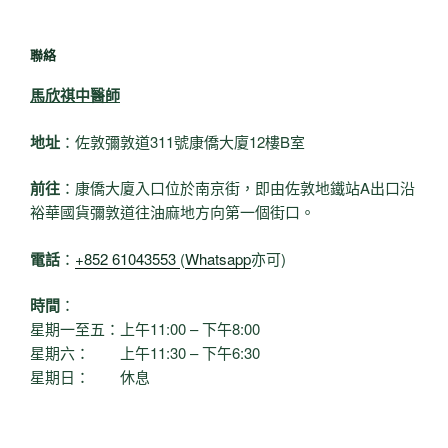
聯絡
馬欣祺中醫師
地址
：佐敦彌敦道311號康僑大廈12樓B室
前往
：康僑大廈入口位於南京街，即由佐敦地鐵站A出口沿
裕華國貨彌敦道往油麻地方向第一個街口。
電話
：
+852 61043553
(
Whatsapp
亦可)
時間
：
星期一至五：上午11:00 – 下午8:00
星期六： 上午11:30 – 下午6:30
星期日： 休息