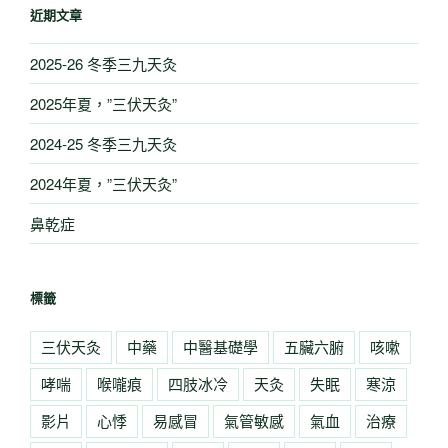
近期文章
2025-26 冬季三九天灸
2025年夏，”三伏天灸”
2024-25 冬季三九天灸
2024年夏，”三伏天灸”
鼻乾症
標籤
三伏天灸
中藥
中醫基礎學
五臟六腑
咳嗽
哮喘
喉嚨痕
四肢冰冷
天灸
失眠
寒涼
影片
心悸
易感冒
氣管敏感
氣血
治療