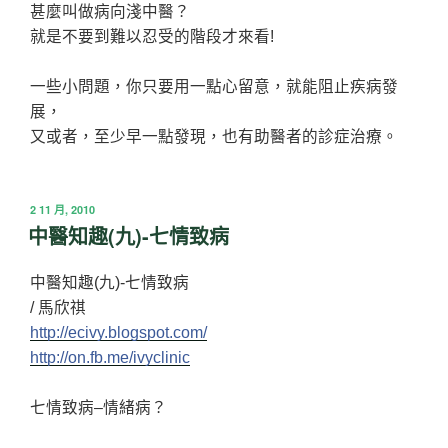
甚麼叫做病向淺中醫？
就是不要到難以忍受的階段才來看!
一些小問題，你只要用一點心留意，就能阻止疾病發
展，
又或者，至少早一點發現，也有助醫者的診症治療。
發
2 11 月, 2010
佈
中醫知趣(九)-七情致病
於
中醫知趣(九)-七情致病
/ 馬欣祺
http://ecivy.blogspot.com/
http://on.fb.me/ivyclinic
七情致病–情緒病？