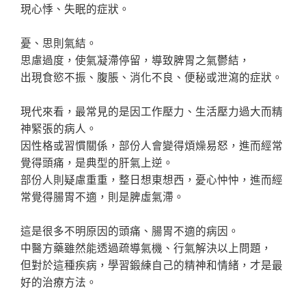
現心悸、失眠的症狀。
憂、思則氣結。
思慮過度，使氣凝滯停留，導致脾胃之氣鬱結，
出現食慾不振、腹脹、消化不良、便秘或泄瀉的症狀。
現代來看，最常見的是因工作壓力、生活壓力過大而精
神緊張的病人。
因性格或習慣關係，部份人會變得煩燥易怒，進而經常
覺得頭痛，是典型的肝氣上逆。
部份人則疑慮重重，整日想東想西，憂心忡忡，進而經
常覺得腸胃不適，則是脾虛氣滯。
這是很多不明原因的頭痛、腸胃不適的病因。
中醫方藥雖然能透過疏導氣機、行氣解決以上問題，
但對於這種疾病，學習鍛練自己的精神和情緒，才是最
好的治療方法。