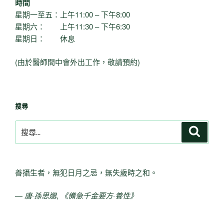
時間
星期一至五：上午11:00 – 下午8:00
星期六： 上午11:30 – 下午6:30
星期日： 休息
(由於醫師間中會外出工作，敬請預約)
搜尋
搜
搜
尋
尋
關
鍵
善攝生者，無犯日月之忌，無失歲時之和。
字:
—
唐·孫思邈
,
《備急千金要方·養性》