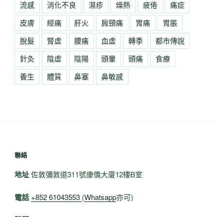
流感
消化不良
濕疹
燥熱
疲倦
痛症
皮膚
經痛
肝火
肩頸痛
胃痛
胃脹
脫髮
腎虛
腰痛
血虛
轉季
都市傳說
針灸
陰虛
陰陽
頭暈
頭痛
食療
養生
體質
鼻塞
鼻敏感
聯絡
地址
佐敦彌敦道311號康僑大廈12樓B室
電話
+852 61043553
(
Whatsapp
亦可)