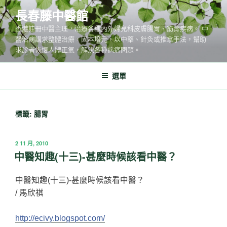
跳
長春藤中醫館
至
香港註冊中醫主理，治療各種內外婦兒科皮膚腸胃、筋骨疾病。 中
主
醫治病講求整體治療，固本培元，以中藥、針灸或推拿手法，幫助
要
求診者恢愎人體正氣，解決各種病痛問題。
內
容
選單
標籤:
腸胃
發
2 11 月, 2010
佈
中醫知趣(十三)-甚麼時候該看中醫？
於
中醫知趣(十三)-甚麼時候該看中醫？
/ 馬欣祺
http://ecivy.blogspot.com/