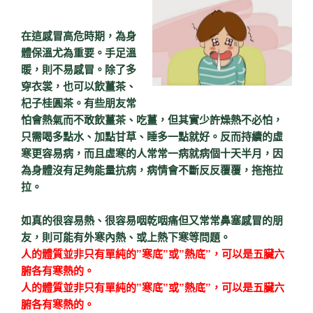
在這感冒高危時期，為身
體保溫尤為重要。手足溫
暖，則不易感冒。除了多
穿衣裳，也可以飲薑茶、
杞子桂圓茶。有些朋友常
怕會熱氣而不敢飲薑茶、吃薑，但其實少許燥熱不必怕，
只需喝多點水、加點甘草、睡多一點就好。反而持續的虛
寒更容易病，而且虛寒的人常常一病就病個十天半月，因
為身體沒有足夠能量抗病，病情會不斷反反覆覆，拖拖拉
拉。
如真的很容易熱、很容易咽乾咽痛但又常常鼻塞感冒的朋
友，則可能有外寒內熱、或上熱下寒等問題。
人的體質並非只有單純的”寒底”或”熱底”，可以是五臟六
腑各有寒熱的。
人的體質並非只有單純的”寒底”或”熱底”，可以是五臟六
腑各有寒熱的。