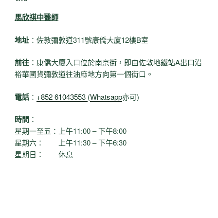
馬欣祺中醫師
地址
：佐敦彌敦道311號康僑大廈12樓B室
前往
：康僑大廈入口位於南京街，即由佐敦地鐵站A出口沿
裕華國貨彌敦道往油麻地方向第一個街口。
電話
：
+852 61043553
(
Whatsapp
亦可)
時間
：
星期一至五：上午11:00 – 下午8:00
星期六： 上午11:30 – 下午6:30
星期日： 休息