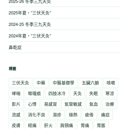
2025-26 冬季三九天灸
2025年夏，”三伏天灸”
2024-25 冬季三九天灸
2024年夏，”三伏天灸”
鼻乾症
標籤
三伏天灸
中藥
中醫基礎學
五臟六腑
咳嗽
哮喘
喉嚨痕
四肢冰冷
天灸
失眠
寒涼
影片
心悸
易感冒
氣管敏感
氣血
治療
流感
消化不良
濕疹
燥熱
疲倦
痛症
皮膚
經痛
肝火
肩頸痛
胃痛
胃脹