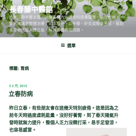
跳
長春藤中醫館
至
香港註冊中醫主理，治療各種內外婦兒科皮膚腸胃、筋骨疾病。 中
主
醫治病講求整體治療，固本培元，以中藥、針灸或推拿手法，幫助
要
求診者恢愎人體正氣，解決各種病痛問題。
內
容
選單
標籤:
胃病
發
5 2 月, 2015
佈
立春防病
於
昨日立春，有些朋友會在這幾天特別疲倦。這是因為之
前冬天時過度虛耗能量，沒好好養腎，到了春天陽氣升
發時就無力提升，整個人乏力沒精打采，易手足發涼，
也容易感冒。