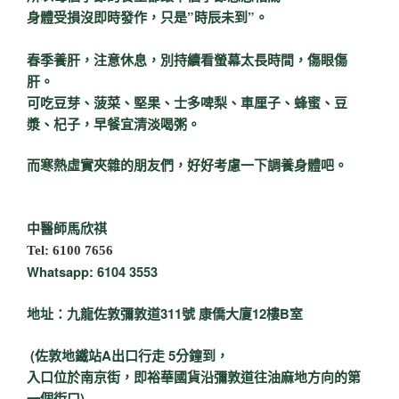
身體受損沒即時發作，只是”時辰未到”。
春季養肝，注意休息，別持續看螢幕太長時間，傷眼傷
肝。
可吃豆芽、菠菜、堅果、士多啤梨、車厘子、蜂蜜、豆
漿、杞子，早餐宜清淡喝粥。
而寒熱虛實夾雜的朋友們，
好好考慮一下調養身體吧。
中醫師馬欣祺
Tel: 6100 7656
Whatsapp: 6104 3553
地址：九龍佐敦彌敦道311號 康僑大廈12樓B室
(佐敦地鐵站A出口行走 5分鐘到，
入口位於南京街，即裕華國貨沿彌敦道往油麻地方向的第
一個街口)