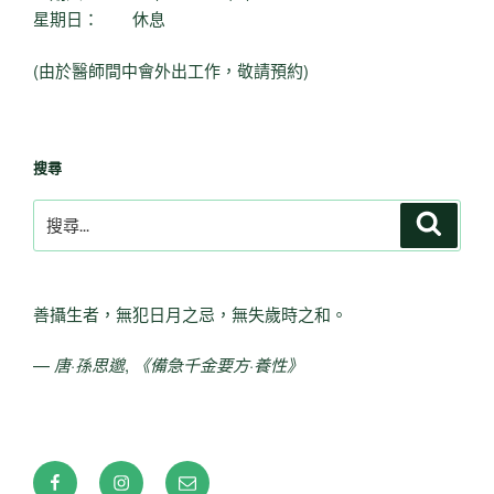
星期日： 休息
(由於醫師間中會外出工作，敬請預約)
搜尋
搜
搜
尋
尋
關
鍵
善攝生者，無犯日月之忌，無失歲時之和。
字:
—
唐·孫思邈
,
《備急千金要方·養性》
Facebook
Instagram
電