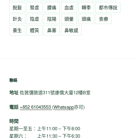
脫髮
腎虛
腰痛
血虛
轉季
都市傳說
針灸
陰虛
陰陽
頭暈
頭痛
食療
養生
體質
鼻塞
鼻敏感
聯絡
地址
佐敦彌敦道311號康僑大廈12樓B室
電話
+852 61043553
(
Whatsapp
亦可)
時間
星期一至五：上午11:00 – 下午8:00
星期六： 上午11:30 – 下午6:30