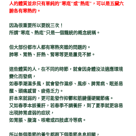
人的體質並非只有單純的”寒底”或”熱底”，可以是五臟六
腑各有寒熱的。
因為很重要所以要說三次！
所謂”寒底、熱底”只是一個籠統的概念統稱。
但大部份都市人都有寒熱夾雜的問題的。
肺寒、胃熱、肝熱、腎寒等更是屢見不鮮。
這些體質的人，在不同的時節，就會因身體沒法適應環境
變化而發病，
如春季潮濕多風，就會發作濕疹、風疹、脾胃病、眠差易
醒、頭痛感冒、疲倦乏力。
肝本來就弱的，更可能發作抑鬱和筋腱僵硬關節痛。
又如春季本該養肝，若春季不調養肝，到了夏季就更容易
出現肺胃虛弱的症狀，
如胃脹、腹瀉、咳嗽或四肢虛冷等病。
所以每個季節的養生都跟下個季節息息相關，