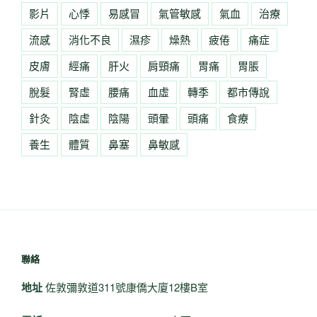
影片
心悸
易感冒
氣管敏感
氣血
治療
流感
消化不良
濕疹
燥熱
疲倦
痛症
皮膚
經痛
肝火
肩頸痛
胃痛
胃脹
脫髮
腎虛
腰痛
血虛
轉季
都市傳說
針灸
陰虛
陰陽
頭暈
頭痛
食療
養生
體質
鼻塞
鼻敏感
聯絡
地址
佐敦彌敦道311號康僑大廈12樓B室