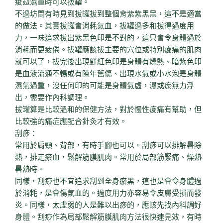
痠攰濕重時可以拔罐。
不過坊間有時見到拔罐拔到整個背紫紫黑黑，這不是適當
的做法。其實拔罐會消耗氣血，拔罐過多和拔得過度用
力，一味追求拔出紫黑色印是不對的，這只會令身體過於
消耗而更疲倦。拔罐應該拔主要的穴位或特別痠痛的肌肉
就可以了，拔完後出現鮮紅色印是身體有燥熱、暗紫色印
是血液流通不暢或有陳年舊傷、出現水氣或小水泡是身體
濕氣過重，沒任何印的可能是身體氣虛，濕或瘀無力浮
出，需要作內科調理。
拔罐算是比較溫和的保健方法，對於慢性痠痛有幫助，但
比較強的痛症應配合針灸才有效。
刮痧：
常用於肩頸、背部，有時手腳也可以。刮痧可以排解暑除
熱，排走瘀血，鬆解筋膜肌肉。常用於局部筋緊痛、燥熱
暑熱時。
同樣，刮痧也不宜追求刮到全身瘀黑，這也是會令身體過
於消耗，是會傷氣血的。過度用力亦容易令皮膚受損而發
炎。同樣，太虛弱的人是難以出痧的，應該先找內科調好
身體。刮痧作為局部鬆解筋膜肌肉方法很快速見效，有時