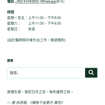
電話
+852 61043553
(
Whatsapp
亦可)
時間
星期一至五：上午11:00 – 下午8:00
星期六： 上午11:30 – 下午6:30
星期日： 休息
(由於醫師間中會外出工作，敬請預約)
搜尋
搜
搜
尋
尋
關
鍵
善攝生者，無犯日月之忌，無失歲時之和。
字:
—
唐·孫思邈
,
《備急千金要方·養性》