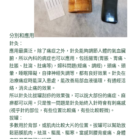
分別和應用
針灸：
應用最廣泛，除了痛症之外，針灸能夠調節人體的氣血臟
腑，所以內科的病症也可以應用，包括腸胃(胃脹、胃痛、
肚脹、肚瀉、肚痛等)，婦科問題(經痛、調經)，頭痛、頭
暈，睡眠障礙，自律神經失調等，都有良好效果。針灸在
治療痛症時能深入患處，能改善局部血液循環，有通經活
絡，消炎止痛的效果。
所以針灸比拔罐刮痧的效果強，可以說大部份的痛症、麻
痹都可以用。只是惟一問題是針灸始終入針時會有刺痛感
(視乎針的部位，有些位置比較痛，有些比較輕微)。
拔罐：
多數用於背部，或肌肉比較大片的位置。拔罐可以幫助放
鬆筋膜肌肉，袪濕、驅風、驅寒。當感到腰背痠痛、身體