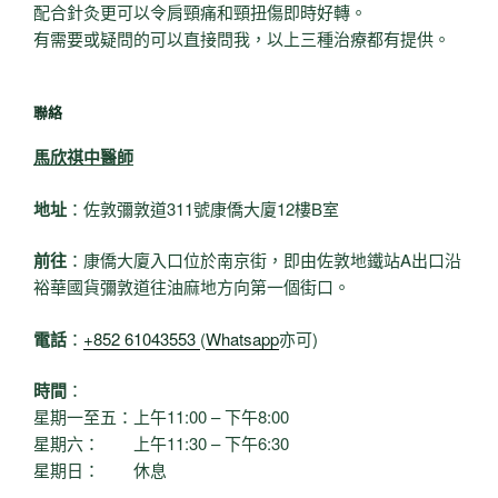
配合針灸更可以令肩頸痛和頸扭傷即時好轉。
有需要或疑問的可以直接問我，以上三種治療都有提供。
聯絡
馬欣祺中醫師
地址
：佐敦彌敦道311號康僑大廈12樓B室
前往
：康僑大廈入口位於南京街，即由佐敦地鐵站A出口沿
裕華國貨彌敦道往油麻地方向第一個街口。
電話
：
+852 61043553
(
Whatsapp
亦可)
時間
：
星期一至五：上午11:00 – 下午8:00
星期六： 上午11:30 – 下午6:30
星期日： 休息