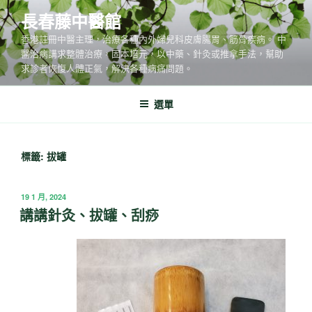
跳
長春藤中醫館
至
香港註冊中醫主理，治療各種內外婦兒科皮膚腸胃、筋骨疾病。 中
主
醫治病講求整體治療，固本培元，以中藥、針灸或推拿手法，幫助
要
求診者恢愎人體正氣，解決各種病痛問題。
內
容
選單
標籤:
拔罐
發
19 1 月, 2024
佈
講講針灸、拔罐、刮痧
於