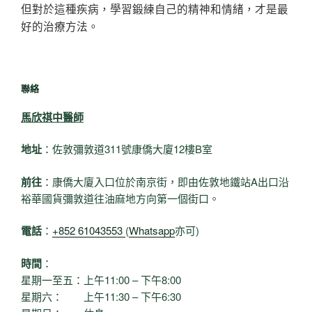
但對於這種疾病，學習鍛練自己的精神和情緒，才是最
好的治療方法。
聯絡
馬欣祺中醫師
地址
：佐敦彌敦道311號康僑大廈12樓B室
前往
：康僑大廈入口位於南京街，即由佐敦地鐵站A出口沿
裕華國貨彌敦道往油麻地方向第一個街口。
電話
：
+852 61043553
(
Whatsapp
亦可)
時間
：
星期一至五：上午11:00 – 下午8:00
星期六： 上午11:30 – 下午6:30