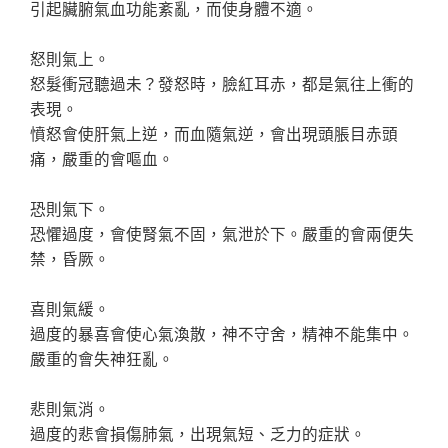
引起臟腑氣血功能紊亂，而使身體不適。
怒則氣上。
怒髮衝冠聽過未？發怒時，臉紅耳赤，都是氣往上衝的
表現。
憤怒會使肝氣上逆，而血隨氣逆，會出現頭脹目赤頭
痛，嚴重的會嘔血。
恐則氣下。
恐懼過度，會使腎氣不固，氣泄於下。嚴重的會兩便失
禁，昏厥。
喜則氣緩。
過度的暴喜會使心氣渙散，神不守舍，精神不能集中。
嚴重的會失神狂亂。
悲則氣消。
過度的悲會損傷肺氣，出現氣短、乏力的症狀。