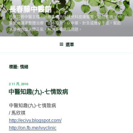
跳
長春藤中醫館
至
香港註冊中醫主理，治療各種內外婦兒科皮膚腸胃、筋骨疾病。 中
主
醫治病講求整體治療，固本培元，以中藥、針灸或推拿手法，幫助
要
求診者恢愎人體正氣，解決各種病痛問題。
內
容
選單
標籤:
情緒
發
2 11 月, 2010
佈
中醫知趣(九)-七情致病
於
中醫知趣(九)-七情致病
/ 馬欣祺
http://ecivy.blogspot.com/
http://on.fb.me/ivyclinic