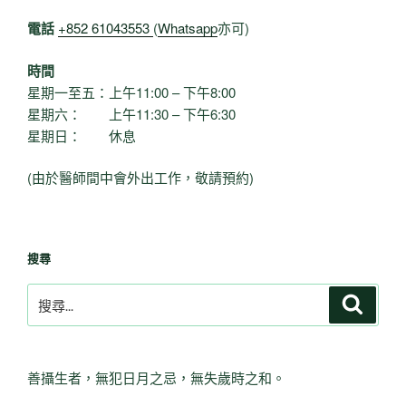
電話
+852 61043553
(
Whatsapp
亦可)
時間
星期一至五：上午11:00 – 下午8:00
星期六： 上午11:30 – 下午6:30
星期日： 休息
(由於醫師間中會外出工作，敬請預約)
搜尋
搜
搜
尋
尋
關
鍵
善攝生者，無犯日月之忌，無失歲時之和。
字: