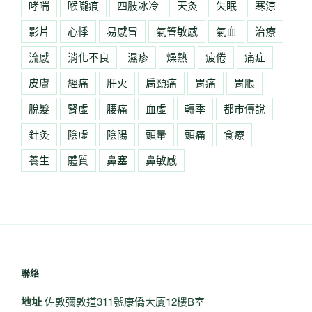
哮喘
喉嚨痕
四肢冰冷
天灸
失眠
寒涼
影片
心悸
易感冒
氣管敏感
氣血
治療
流感
消化不良
濕疹
燥熱
疲倦
痛症
皮膚
經痛
肝火
肩頸痛
胃痛
胃脹
脫髮
腎虛
腰痛
血虛
轉季
都市傳說
針灸
陰虛
陰陽
頭暈
頭痛
食療
養生
體質
鼻塞
鼻敏感
聯絡
地址
佐敦彌敦道311號康僑大廈12樓B室