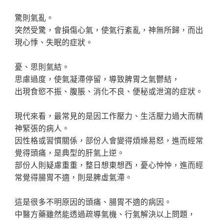
驚則氣亂。
突然受驚，會損傷心氣，使氣行紊亂，神無所歸，而出
現心悸、失眠的症狀。
憂、思則氣結。
思慮過度，使氣凝滯停留，導致脾胃之氣鬱結，
出現食慾不振、腹脹、消化不良、便秘或泄瀉的症狀。
現代來看，最常見的是因工作壓力、生活壓力過大而精
神緊張的病人。
因性格或習慣關係，部份人會變得煩燥易怒，進而經常
覺得頭痛，是典型的肝氣上逆。
部份人則疑慮重重，整日想東想西，憂心忡忡，進而經
常覺得腸胃不適，則是脾虛氣滯。
這是很多不明原因的頭痛、腸胃不適的病因。
中醫方藥雖然能透過疏導氣機、行氣解決以上問題，