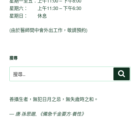
星期一至五：上午11:00 – 下午8:00
星期六： 上午11:30 – 下午6:30
星期日： 休息
(由於醫師間中會外出工作，敬請預約)
搜尋
搜
搜
尋
尋
關
鍵
善攝生者，無犯日月之忌，無失歲時之和。
字:
—
唐·孫思邈
,
《備急千金要方·養性》