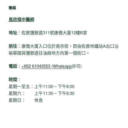
聯絡
馬欣祺中醫師
地址
：佐敦彌敦道311號康僑大廈12樓B室
前往
：康僑大廈入口位於南京街，即由佐敦地鐵站A出口沿
裕華國貨彌敦道往油麻地方向第一個街口。
電話
：
+852 61043553
(
Whatsapp
亦可)
時間
：
星期一至五：上午11:00 – 下午8:00
星期六： 上午11:30 – 下午6:30
星期日： 休息