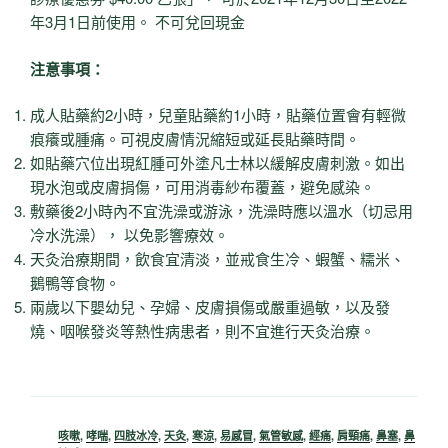
年3月1日前使用。 不可兌回現金
注意事項：
成人貼藥約2小時，兒童貼藥約1小時，貼藥位置會有輕微
痕癢或腫痛。可視皮膚情況縮短或延長貼藥時間。
如貼藥穴位出現紅腫可外塗凡士林以緩解皮膚刺激。如出
現水泡或皮膚捐傷，可用消毒紗布覆蓋，避免感染。
敷藥後2小時內不宜洗澡或游泳，洗澡時應以溫水（切忌用
冷水洗澡）， 以免影響療效。
天灸治療期間，飲食宜清淡，並戒食生冷、蝦蟹、糯米、
鵝鴨等食物。
兩歲以下嬰幼兒、孕婦、皮膚損傷或嚴重過敏，以及發
燒、咽喉發炎等熱性病患者，則不宜進行天灸治療。
咳嗽
,
哮喘
,
四肢冰冷
,
天灸
,
寒涼
,
易感冒
,
氣管敏感
,
經痛
,
肩頸痛
,
鼻塞
,
鼻