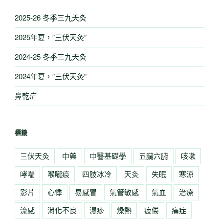
2025-26 冬季三九天灸
2025年夏，”三伏天灸”
2024-25 冬季三九天灸
2024年夏，”三伏天灸”
鼻乾症
標籤
三伏天灸
中藥
中醫基礎學
五臟六腑
咳嗽
哮喘
喉嚨痕
四肢冰冷
天灸
失眠
寒涼
影片
心悸
易感冒
氣管敏感
氣血
治療
流感
消化不良
濕疹
燥熱
疲倦
痛症