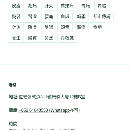
皮膚
經痛
肝火
肩頸痛
胃痛
胃脹
脫髮
腎虛
腰痛
血虛
轉季
都市傳說
針灸
陰虛
陰陽
頭暈
頭痛
食療
養生
體質
鼻塞
鼻敏感
聯絡
地址
佐敦彌敦道311號康僑大廈12樓B室
電話
+852 61043553
(
Whatsapp
亦可)
時間