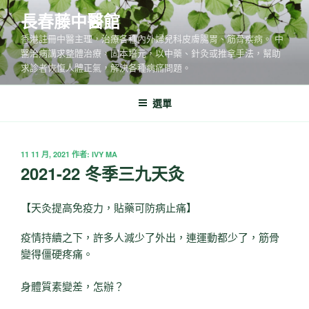
跳
長春藤中醫館
至
香港註冊中醫主理，治療各種內外婦兒科皮膚腸胃、筋骨疾病。 中
主
醫治病講求整體治療，固本培元，以中藥、針灸或推拿手法，幫助
要
求診者恢愎人體正氣，解決各種病痛問題。
內
容
選單
發
11 11 月, 2021
作者:
IVY MA
佈
2021-22 冬季三九天灸
於
【天灸提高免疫力，貼藥可防病止痛】
疫情持續之下，許多人減少了外出，連運動都少了，筋骨
變得僵硬疼痛。
身體質素變差，怎辦？