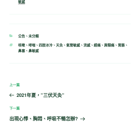
敏感
分
公告
、
未分類
類
標
咳嗽
、
哮喘
、
四肢冰冷
、
天灸
、
氣管敏感
、
流感
、
經痛
、
肩頸痛
、
胃脹
、
籤
鼻塞
、
鼻敏感
文
上
上一篇
章
一
2021年夏，”三伏天灸”
導
篇
覽
文
下
下一篇
章
一
出現心悸、胸悶、呼吸不暢怎辦?
篇
文
章