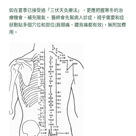
如在夏季已接受過「三伏天灸療法」，更應把握寒冬的治
療機會，補充陽氣。 醫師會先幫病人診症，視乎需要和症
狀敷貼多個穴位和部位(肩頸痛、腰背痛都有效)，無附加費
用。