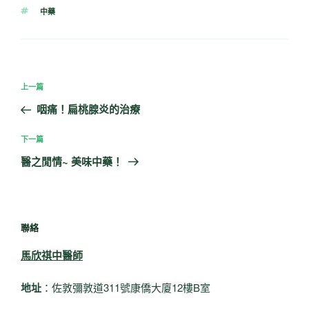
類
標
中藥
籤
文
上
上一篇
章
一
咽痛！扁桃腺炎的治療
導
篇
覽
文
下
下一篇
章
一
醫之閒情~ 美味中藥！
篇
文
章
聯絡
馬欣祺中醫師
地址
：佐敦彌敦道311號康僑大廈12樓B室