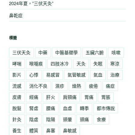
2024年夏，”三伏天灸”
鼻乾症
標籤
三伏天灸
中藥
中醫基礎學
五臟六腑
咳嗽
哮喘
喉嚨痕
四肢冰冷
天灸
失眠
寒涼
影片
心悸
易感冒
氣管敏感
氣血
治療
流感
消化不良
濕疹
燥熱
疲倦
痛症
皮膚
經痛
肝火
肩頸痛
胃痛
胃脹
脫髮
腎虛
腰痛
血虛
轉季
都市傳說
針灸
陰虛
陰陽
頭暈
頭痛
食療
養生
體質
鼻塞
鼻敏感