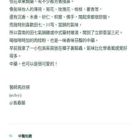
但花草果類藥，有不少都芳香撲鼻。
像
氣味怡人的
薄荷、菊花、玫瑰花、桂枝、藿香等，
還有沉香、木香、砂仁、枳實、佛手，聞起來都很舒服。
而我特別喜歡田七、川芎、當歸的氣味，
所以雲南的田七氣鍋雞或中式藥材燉湯，聞到了立即垂涎三尺。
喝咖啡時加的肉桂粉，也是一味香味芬馥的中藥。
早前我拿了一小包吳茱萸放在櫃子裏驅蟲，氣味比化學香薰感覺好
得多。
中藥，也可以是很可愛的！
醫師馬欣祺
(ecIvy)
@長春藤
分
中醫知趣