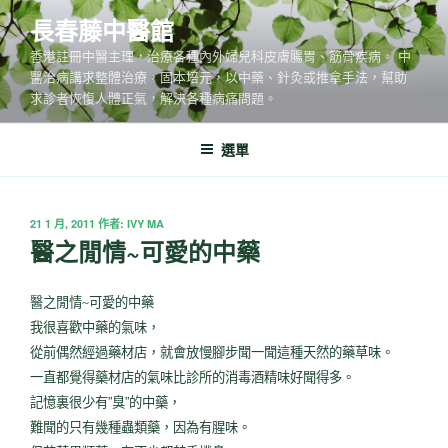
跳
長春藤中醫館
至
香港註冊中醫主理，治療各種內外婦兒科皮膚腸胃、筋骨疾病。 中
主
醫治病講求整體治療，固本培元，以中藥、針灸或推拿手法，幫助
要
求診者恢愎人體正氣，解決各種病痛問題。
內
容
選單
發
21 1 月, 2011
作者:
IVY MA
佈
醫之閒情~可愛的中藥
於
醫之閒情~可愛的中藥
我很喜歡中藥的氣味，
從前偶然經過藥材店，就會放慢腳步聞一聞這種天然的藥草味。
一直都覺得藥材店的氣味比診所的消毒酒精味好聞得多。
”
”
記憶裏很少有
臭
的中藥，
難聞的只有幾種蟲類藥，因為有腥味。