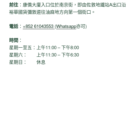
前往
：康僑大廈入口位於南京街，即由佐敦地鐵站A出口沿
裕華國貨彌敦道往油麻地方向第一個街口。
電話
：
+852 61043553
(
Whatsapp
亦可)
時間
：
星期一至五：上午11:00 – 下午8:00
星期六： 上午11:30 – 下午6:30
星期日： 休息