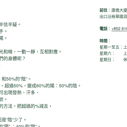
前往
：康僑大廈
出口沿裕華國
半信半疑。
電話
：
+852 6
手。
陽。
時間
：
星期一至五：上午1
光和暗、一動一靜，互相對應。
星期六： 上午11
們的身體呢？
星期日： 休
。
和50%的”陰”。
了，超過50%，變成60%的陽：50%的陰。
可出現發熱、汗多、
狀。
的方法，把超過的%減去，
是”陰”少了。
”陽” ：40%的”陰”。