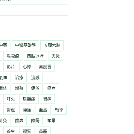
中藥
中醫基礎學
五臟六腑
喉嚨痕
四肢冰冷
天灸
影片
心悸
易感冒
氣血
治療
流感
濕疹
燥熱
疲倦
痛症
肝火
肩頸痛
胃痛
腎虛
腰痛
血虛
轉季
針灸
陰虛
陰陽
頭暈
養生
體質
鼻塞