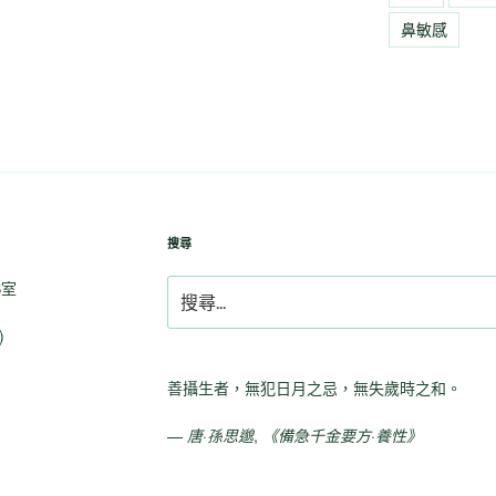
鼻敏感
搜尋
B室
搜
尋
)
關
鍵
字:
善攝生者，無犯日月之忌，無失歲時之和。
—
唐·孫思邈
,
《備急千金要方·養性》