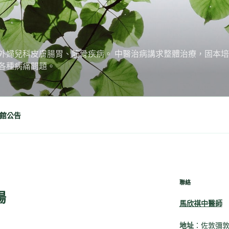
外婦兒科皮膚腸胃、筋骨疾病。 中醫治病講求整體治療，固本
各種病痛問題。
館公告
聯絡
陽
馬欣祺中醫師
地址
：佐敦彌敦