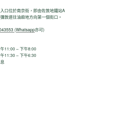
入口位於南京街，即由佐敦地鐵站A
貨彌敦道往油麻地方向第一個街口。
1043553
(
Whatsapp
亦可)
1:00 – 下午8:00
:30 – 下午6:30
息