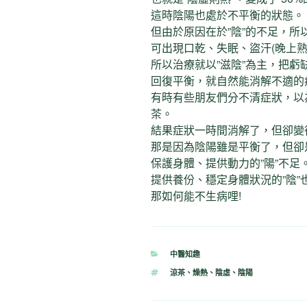
這時陰陽也處於不平衡的狀態。
但由於原因在於”陰”的不足，所
可出現口乾、失眠、盜汗(晚上
所以治療就以”滋陰”為主，把虧缺
回復平衡，就自然能消解不適的
有時有些朋友們分不清症狀，以
茶。
結果症狀一時間消解了，但卻變
那是因為陰陽雖是平衡了，但卻是變
保護身體、提供動力的”陽”不足
提供養份、穩定身體狀況的”陰”
那如何能不生病哩!
分
中醫知趣
類
標
涼茶
、
燥熱
、
陰虛
、
陰陽
籤