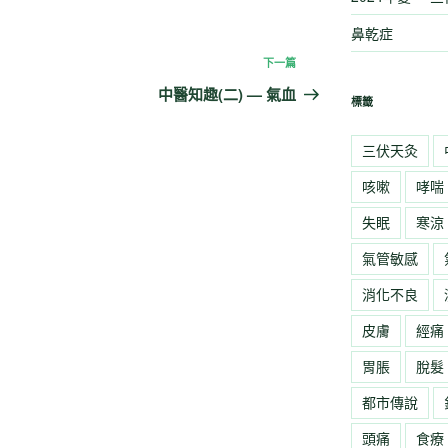
鼻乾症
下一篇
下
一
中醫知趣(二) — 氣血
標籤
篇
文
三伏天灸
章
咳嗽
哮喘
失眠
寒涼
氣管敏感
消化不良
皮膚
經痛
胃脹
脫髮
都市傳說
頭痛
食療