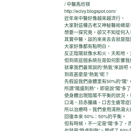
/ 中醫馬欣祺
http://ecivy.blogspot.com/
近年來中醫好像越來越流行，
大家對這種古老又神秘醫術總是
想要一探究竟，卻又不知從何入
其實中醫，談的來來去去就是陰
大家好像都有點明白，
反正陰陽就像水和火、天和地、
但到底這個系統在是如何影響我
就拿我們最常說的”熱氣”來說吧
到底甚麼是”熱氣”呢？
先假設我們身體里有50%的”陽”，
所謂”陽盛則熱”，即是說”陽”多
使身體出現陰陽不平衡的狀況，
口渴、目赤腫痛、口舌生瘡等症
所以治療時，我們會用清熱瀉火
回復本來 50%：50%的平衡。
但有時候，不一定是”陽”多了，而
也就是”陰虛則熱”。變成了 50%的