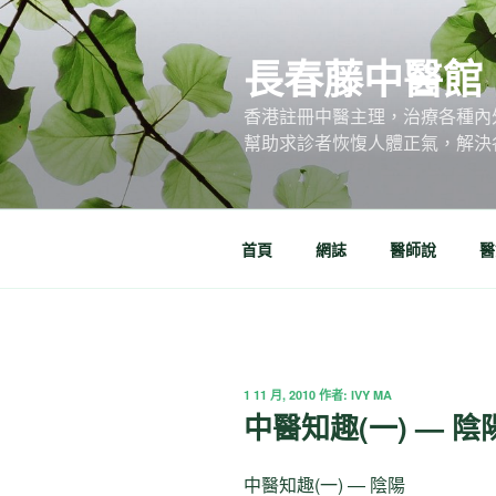
跳
至
長春藤中醫館
主
要
香港註冊中醫主理，治療各種內
內
幫助求診者恢愎人體正氣，解決
容
首頁
網誌
醫師說
醫
發
1 11 月, 2010
作者:
IVY MA
佈
中醫知趣(一) — 陰
於
中醫知趣(一) — 陰陽